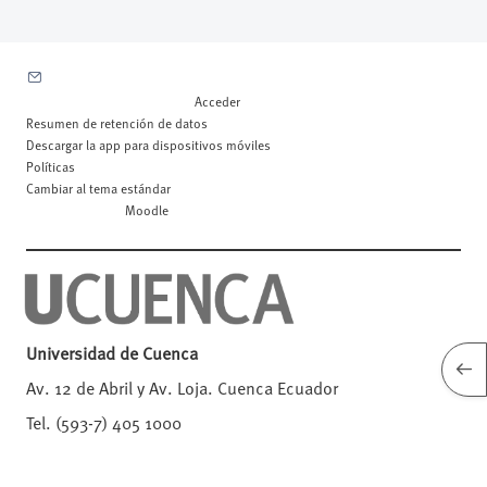
Contactar con el soporte del sitio
Usted no se ha identificado. (
Acceder
)
Resumen de retención de datos
Descargar la app para dispositivos móviles
Políticas
Cambiar al tema estándar
Desarrollado por
Moodle
Universidad de Cuenca
Abrir
Av. 12 de Abril y Av. Loja. Cuenca Ecuador
Tel. (593-7) 405 1000